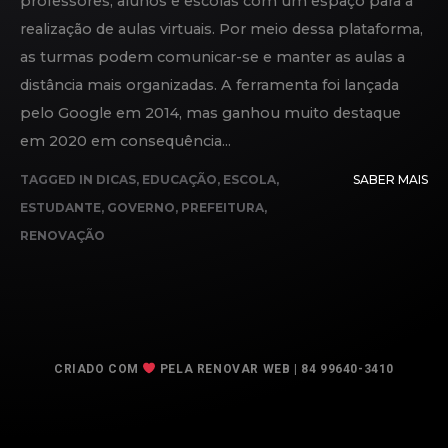
professores, alunos e escolas com um espaço para a
realização de aulas virtuais. Por meio dessa plataforma,
as turmas podem comunicar-se e manter as aulas a
distância mais organizadas. A ferramenta foi lançada
pelo Google em 2014, mas ganhou muito destaque
em 2020 em consequência...
TAGGED IN
DICAS
,
EDUCAÇÃO
,
ESCOLA
,
SABER MAIS
ESTUDANTE
,
GOVERNO
,
PREFEITURA
,
RENOVAÇÃO
CRIADO COM
PELA RENOVAR WEB | 84 99640-3410